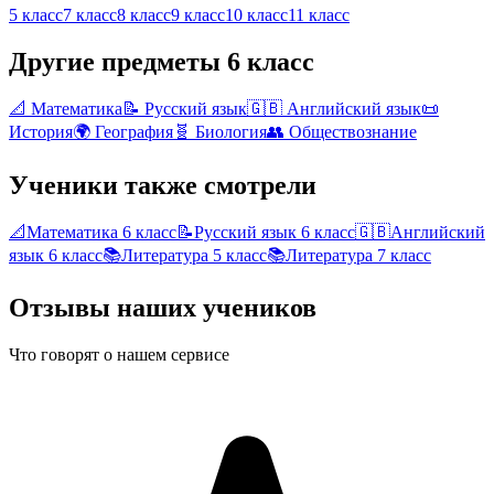
5 класс
7 класс
8 класс
9 класс
10 класс
11 класс
Другие предметы
6 класс
📐
Математика
📝
Русский язык
🇬🇧
Английский язык
📜
История
🌍
География
🧬
Биология
👥
Обществознание
Ученики также смотрели
📐
Математика
6 класс
📝
Русский язык
6 класс
🇬🇧
Английский
язык
6 класс
📚
Литература
5 класс
📚
Литература
7 класс
Отзывы наших учеников
Что говорят о нашем сервисе