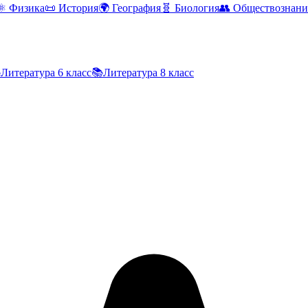
⚛️
Физика
📜
История
🌍
География
🧬
Биология
👥
Обществознани

Литература
6 класс
📚
Литература
8 класс