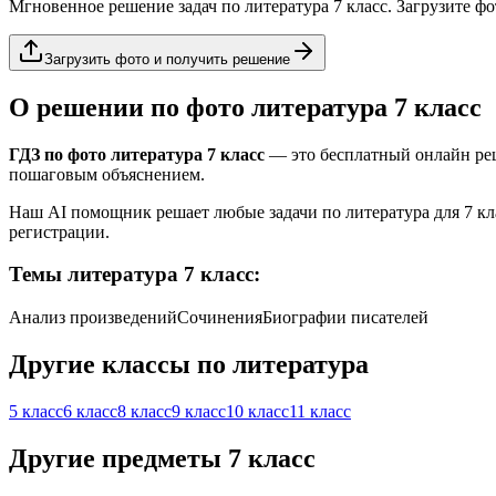
Мгновенное решение задач по
литература
7 класс
. Загрузите ф
Загрузить фото и получить решение
О решении по фото
литература
7 класс
ГДЗ по фото
литература
7 класс
— это бесплатный онлайн ре
пошаговым объяснением.
Наш AI помощник решает любые задачи по
литература
для
7 кл
регистрации.
Темы
литература
7 класс
:
Анализ произведений
Сочинения
Биографии писателей
Другие классы по
литература
5 класс
6 класс
8 класс
9 класс
10 класс
11 класс
Другие предметы
7 класс