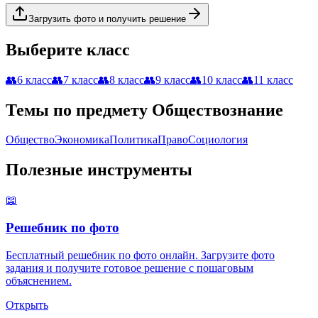
Загрузить фото и получить решение
Выберите класс
👥
6 класс
👥
7 класс
👥
8 класс
👥
9 класс
👥
10 класс
👥
11 класс
Темы по предмету
Обществознание
Общество
Экономика
Политика
Право
Социология
Полезные инструменты
📖
Решебник по фото
Бесплатный решебник по фото онлайн. Загрузите фото
задания и получите готовое решение с пошаговым
объяснением.
Открыть