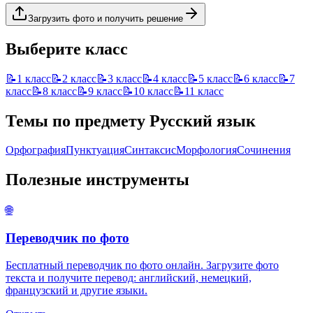
Загрузить фото и получить решение
Выберите класс
📝
1 класс
📝
2 класс
📝
3 класс
📝
4 класс
📝
5 класс
📝
6 класс
📝
7
класс
📝
8 класс
📝
9 класс
📝
10 класс
📝
11 класс
Темы по предмету
Русский язык
Орфография
Пунктуация
Синтаксис
Морфология
Сочинения
Полезные инструменты
🌐
Переводчик по фото
Бесплатный переводчик по фото онлайн. Загрузите фото
текста и получите перевод: английский, немецкий,
французский и другие языки.