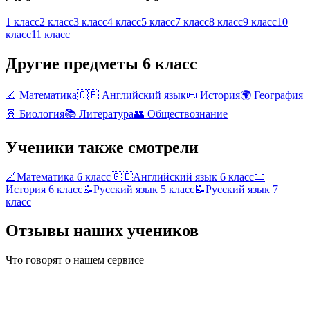
1 класс
2 класс
3 класс
4 класс
5 класс
7 класс
8 класс
9 класс
10
класс
11 класс
Другие предметы
6 класс
📐
Математика
🇬🇧
Английский язык
📜
История
🌍
География
🧬
Биология
📚
Литература
👥
Обществознание
Ученики также смотрели
📐
Математика
6 класс
🇬🇧
Английский язык
6 класс
📜
История
6 класс
📝
Русский язык
5 класс
📝
Русский язык
7
класс
Отзывы наших учеников
Что говорят о нашем сервисе