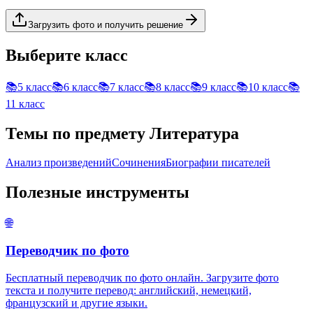
Загрузить фото и получить решение
Выберите класс
📚
5 класс
📚
6 класс
📚
7 класс
📚
8 класс
📚
9 класс
📚
10 класс
📚
11 класс
Темы по предмету
Литература
Анализ произведений
Сочинения
Биографии писателей
Полезные инструменты
🌐
Переводчик по фото
Бесплатный переводчик по фото онлайн. Загрузите фото
текста и получите перевод: английский, немецкий,
французский и другие языки.