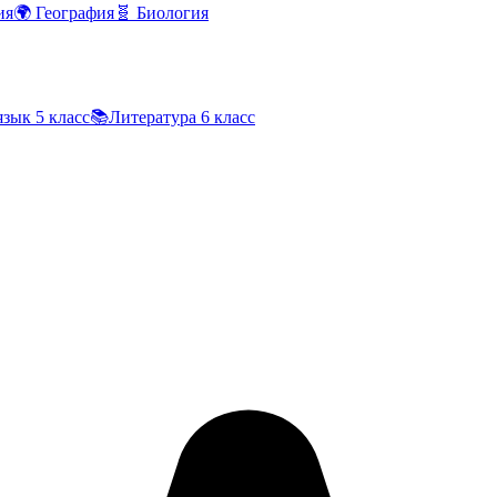
ия
🌍
География
🧬
Биология
язык
5 класс
📚
Литература
6 класс