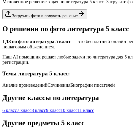
Мгновенное решение задач по
литература
5 класс
. Загрузите ф
Загрузить фото и получить решение
О решении по фото
литература
5 класс
ГДЗ по фото
литература
5 класс
— это бесплатный онлайн ре
пошаговым объяснением.
Наш AI помощник решает любые задачи по
литература
для
5 кл
регистрации.
Темы
литература
5 класс
:
Анализ произведений
Сочинения
Биографии писателей
Другие классы по
литература
6 класс
7 класс
8 класс
9 класс
10 класс
11 класс
Другие предметы
5 класс