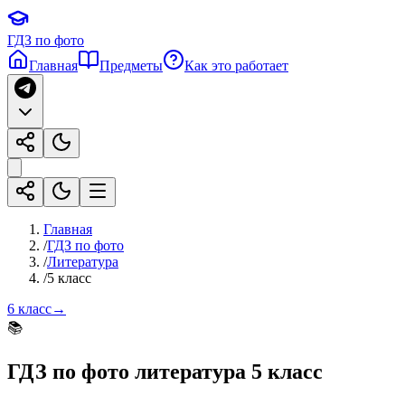
ГДЗ по фото
Главная
Предметы
Как это работает
Главная
/
ГДЗ по фото
/
Литература
/
5 класс
6 класс
→
📚
ГДЗ по фото
литература
5 класс