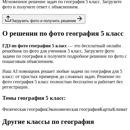
Мгновенное решение задач по
география
5 класс
. Загрузите
фото и получите ответ с объяснением.
Загрузить фото и получить решение
О решении по фото
география
5 класс
ГДЗ по фото
география
5 класс
— это бесплатный онлайн
решебник по фото для учеников
5 класс
. Загрузите фото
задачи по
география
и получите подробное решение по фото с
пошаговым объяснением.
Наш AI помощник решает любые задачи по
география
для
5
класс
: от простых примеров до сложных задач. Решение по
фото
география
5 класс
полностью бесплатно и работает без
регистрации.
Темы
география
5 класс
:
Физическая география
Экономическая география
Карты
Климат
Другие классы по
география