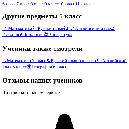
6 класс
7 класс
8 класс
9 класс
10 класс
11 класс
Другие предметы
5 класс
📐
Математика
📝
Русский язык
🇬🇧
Английский язык
📜
История
🧬
Биология
📚
Литература
Ученики также смотрели
📐
Математика
5 класс
📝
Русский язык
5 класс
🇬🇧
Английский
язык
5 класс
🌍
География
6 класс
Отзывы наших учеников
Что говорят о нашем сервисе