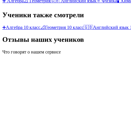
➕
Алгебра
📐
Геометрия
🇬🇧
Английский язык
⚛️
Физика
🧪
Хим
Ученики также смотрели
➕
Алгебра
10 класс
📐
Геометрия
10 класс
🇬🇧
Английский язык
Отзывы наших учеников
Что говорят о нашем сервисе