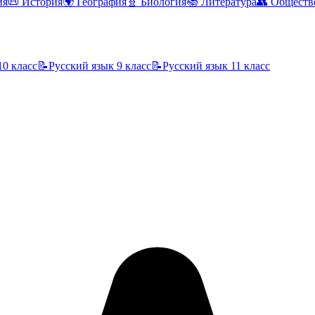
ия
📜
История
🌍
География
🧬
Биология
📚
Литература
👥
Обществ
10 класс
📝
Русский язык
9 класс
📝
Русский язык
11 класс