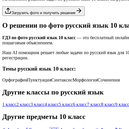
Загрузить фото и получить решение
О решении по фото
русский язык
10 кл
ГДЗ по фото
русский язык
10 класс
— это бесплатный онлайн
пошаговым объяснением.
Наш AI помощник решает любые задачи по
русский язык
для
1
регистрации.
Темы
русский язык
10 класс
:
Орфография
Пунктуация
Синтаксис
Морфология
Сочинения
Другие классы по
русский язык
1 класс
2 класс
3 класс
4 класс
5 класс
6 класс
7 класс
8 класс
9 клас
Другие предметы
10 класс