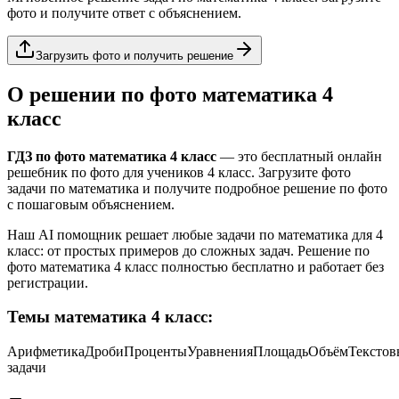
фото и получите ответ с объяснением.
Загрузить фото и получить решение
О решении по фото
математика
4
класс
ГДЗ по фото
математика
4 класс
— это бесплатный онлайн
решебник по фото для учеников
4 класс
. Загрузите фото
задачи по
математика
и получите подробное решение по фото
с пошаговым объяснением.
Наш AI помощник решает любые задачи по
математика
для
4
класс
: от простых примеров до сложных задач. Решение по
фото
математика
4 класс
полностью бесплатно и работает без
регистрации.
Темы
математика
4 класс
:
Арифметика
Дроби
Проценты
Уравнения
Площадь
Объём
Текстов
задачи