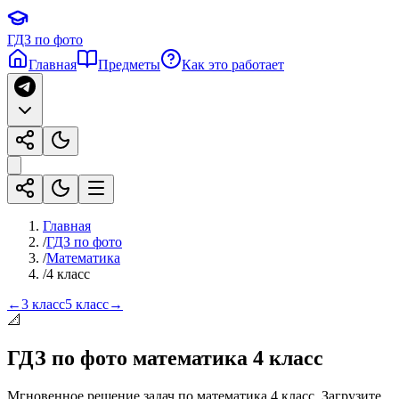
ГДЗ по фото
Главная
Предметы
Как это работает
Главная
/
ГДЗ по фото
/
Математика
/
4 класс
←
3 класс
5 класс
→
📐
ГДЗ по фото
математика
4 класс
Мгновенное решение задач по
математика
4 класс
. Загрузите