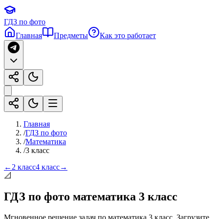
ГДЗ по фото
Главная
Предметы
Как это работает
Главная
/
ГДЗ по фото
/
Математика
/
3 класс
←
2 класс
4 класс
→
📐
ГДЗ по фото
математика
3 класс
Мгновенное решение задач по
математика
3 класс
. Загрузите