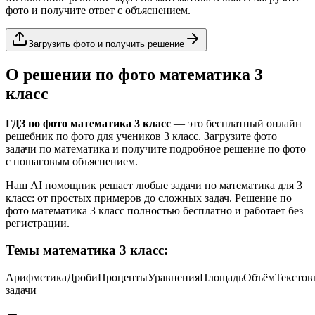
фото и получите ответ с объяснением.
Загрузить фото и получить решение
О решении по фото
математика
3
класс
ГДЗ по фото
математика
3 класс
— это бесплатный онлайн
решебник по фото для учеников
3 класс
. Загрузите фото
задачи по
математика
и получите подробное решение по фото
с пошаговым объяснением.
Наш AI помощник решает любые задачи по
математика
для
3
класс
: от простых примеров до сложных задач. Решение по
фото
математика
3 класс
полностью бесплатно и работает без
регистрации.
Темы
математика
3 класс
:
Арифметика
Дроби
Проценты
Уравнения
Площадь
Объём
Текстов
задачи