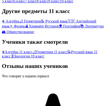
5 класс
6 класс
7 класс
8 класс
9 класс
10 класс
Другие предметы
11 класс
➕
Алгебра
📐
Геометрия
📝
Русский язык
🇬🇧
Английский
язык
⚛️
Физика
🧪
Химия
📜
История
🌍
География
📚
Литература
👥
Обществознание
Ученики также смотрели
➕
Алгебра
11 класс
📐
Геометрия
11 класс
📝
Русский язык
11
класс
🧬
Биология
10 класс
Отзывы наших учеников
Что говорят о нашем сервисе