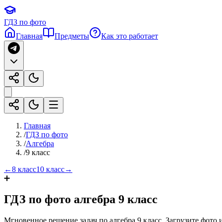
ГДЗ по фото
Главная
Предметы
Как это работает
Главная
/
ГДЗ по фото
/
Алгебра
/
9 класс
←
8 класс
10 класс
→
➕
ГДЗ по фото
алгебра
9 класс
Мгновенное решение задач по
алгебра
9 класс
. Загрузите фото 