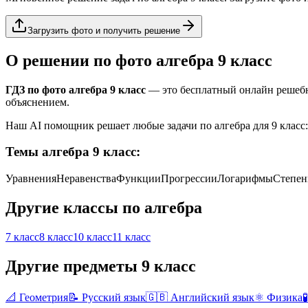
Загрузить фото и получить решение
О решении по фото
алгебра
9 класс
ГДЗ по фото
алгебра
9 класс
— это бесплатный онлайн решебн
объяснением.
Наш AI помощник решает любые задачи по
алгебра
для
9 класс
Темы
алгебра
9 класс
:
Уравнения
Неравенства
Функции
Прогрессии
Логарифмы
Степен
Другие классы по
алгебра
7 класс
8 класс
10 класс
11 класс
Другие предметы
9 класс
📐
Геометрия
📝
Русский язык
🇬🇧
Английский язык
⚛️
Физика
🧪