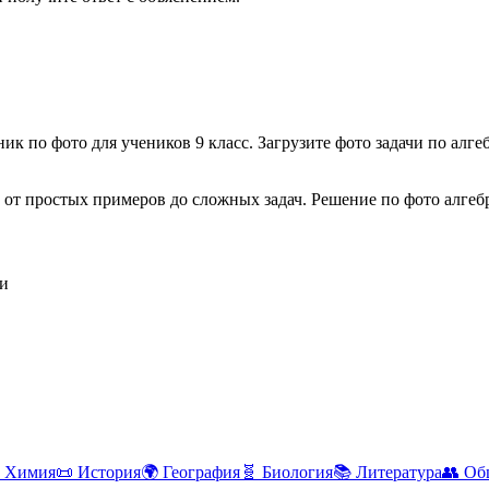
ик по фото для учеников
9 класс
. Загрузите фото задачи по
алге
: от простых примеров до сложных задач. Решение по фото
алгеб
и
Химия
📜
История
🌍
География
🧬
Биология
📚
Литература
👥
Об